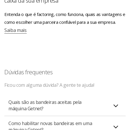
caixa da sua empresa
Entenda o que é factoring, como funciona, quais as vantagens e
como escolher uma parceira confiável para a sua empresa.
Saiba mais
Dúvidas frequentes
Ficou com alguma dúvida? A gente te ajuda!
Quais são as bandeiras aceitas pela
máquina Getnet?
Como habilitar novas bandeiras em uma
As bandeiras habilitadas tanto para Pessoa Física como
máquina Getnet?