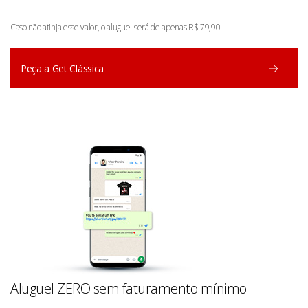
Caso não atinja esse valor, o aluguel será de apenas R$ 79,90.
Peça a Get Clássica
Aluguel ZERO sem faturamento mínimo