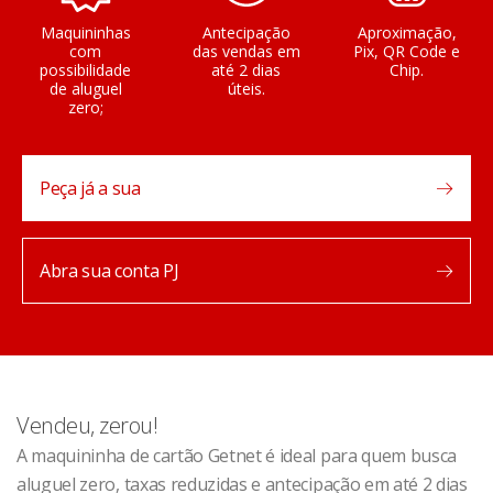
Maquininhas
Antecipação
Aproximação,
com
das vendas em
Pix, QR Code e
possibilidade
até 2 dias
Chip.
de aluguel
úteis.
zero;
Peça já a sua
Abra sua conta PJ
Vendeu, zerou!
A maquininha de cartão Getnet é ideal para quem busca
aluguel zero, taxas reduzidas e antecipação em até 2 dias