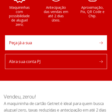
Maquininhas
Antecipação
Aproximação,
com
das vendas em
Pix, QR Code e
possibilidade
até 2 dias
Chip.
de aluguel
úteis.
zero;
Peça já a sua
Abra sua conta PJ
Vendeu, zerou!
A maquininha de cartão Getnet é ideal para quem busca
aluguel zero, taxas reduzidas e antecipação em até 2 dias