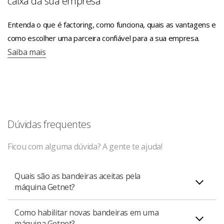
caixa da sua empresa
Entenda o que é factoring, como funciona, quais as vantagens e
como escolher uma parceira confiável para a sua empresa.
Saiba mais
Dúvidas frequentes
Ficou com alguma dúvida? A gente te ajuda!
Quais são as bandeiras aceitas pela
máquina Getnet?
Como habilitar novas bandeiras em uma
As bandeiras habilitadas tanto para Pessoa Física como
máquina Getnet?