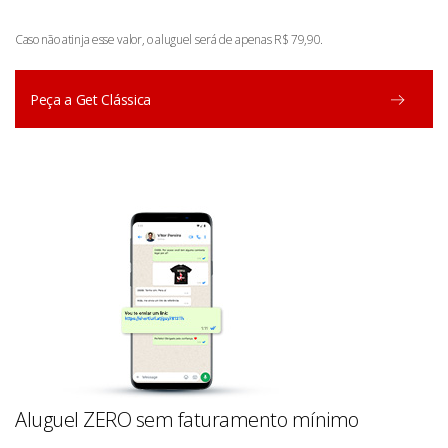
Caso não atinja esse valor, o aluguel será de apenas R$ 79,90.
Peça a Get Clássica
Aluguel ZERO sem faturamento mínimo