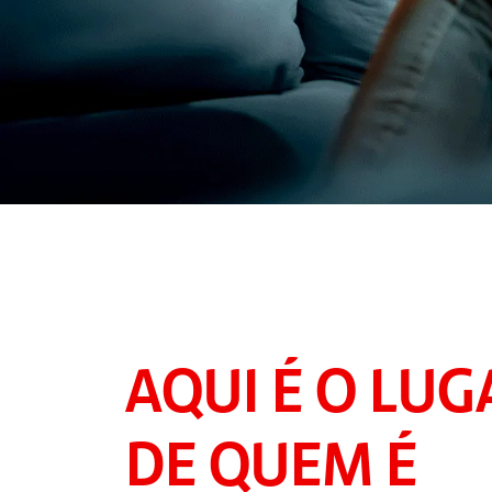
AQUI É O LUG
DE QUEM É