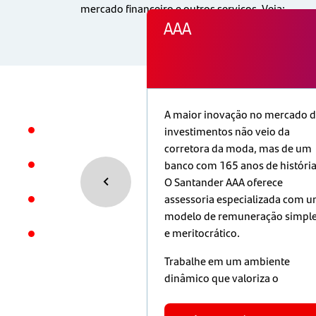
mercado financeiro e outros serviços. Veja:
AAA
ntander Insurance
A maior inovação no mercado 
ma joint-venture
investimentos não veio da
11 a partir da união
corretora da moda, mas de um
ndes empresas: o
banco com 165 anos de história
h e o Banco
O Santander AAA oferece
A companhia atua no
assessoria especializada com 
cassurance (venda
modelo de remuneração simpl
os canais bancários)
e meritocrático.
ça em cinco países -
Trabalhe em um ambiente
tina, Chile, Uruguai
dinâmico que valoriza o
além da sede na
empreendedorismo, a inovaçã
uma das maiores
e o crescimento. Com sede na