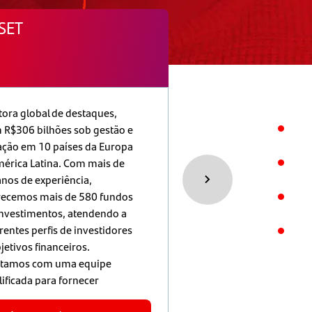
SET
AUTO COMPAR
tora global de destaques,
Na Auto Compara acre
 R$306 bilhões sob gestão e
que falar de seguros p
ação em 10 países da Europa
simples e direto. Atua
mérica Latina. Com mais de
EuropAssistance Brasil
anos de experiência,
empresa de assistência
recemos mais de 580 fundos
em mais de 200 países
investimentos, atendendo a
oferecendo soluções i
rentes perfis de investidores
para quem busca prati
jetivos financeiros.
Nossa especialidade é 
tamos com uma equipe
assistência automotiva,
lificada para fornecer
para quem prefere evit
uções personalizadas e
seguros tradicionais, 