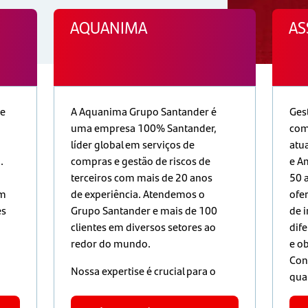
AQUANIMA
AS
de
A Aquanima Grupo Santander é
Ges
uma empresa 100% Santander,
com
líder global em serviços de
atu
.
compras e gestão de riscos de
e A
terceiros com mais de 20 anos
50 
um
de experiência. Atendemos o
ofe
es
Grupo Santander e mais de 100
de 
clientes em diversos setores ao
dife
redor do mundo.
e ob
Con
Nossa expertise é crucial para o
qua
o
Santander se destacar entre os
sol
melhores do setor, aplicando