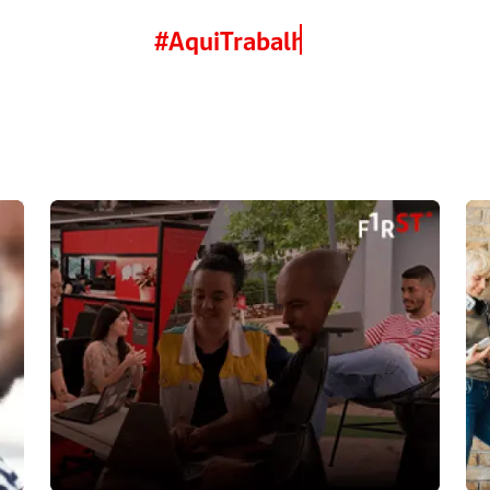
#
AquiTrabalhamosEmEquipe