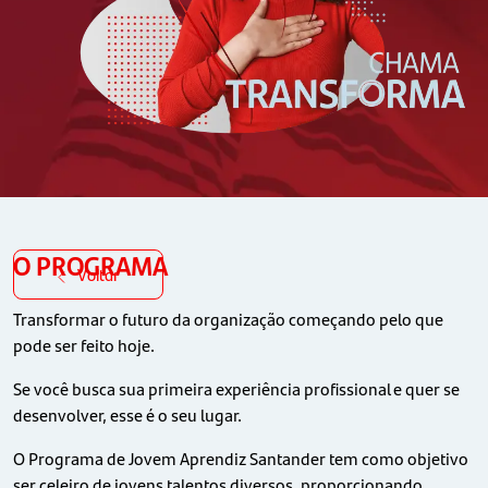
O PROGRAMA
Voltar
Transformar o futuro da organização começando pelo que
pode ser feito hoje.
Se você busca sua primeira experiência profissional e quer se
desenvolver, esse é o seu lugar.
O Programa de Jovem Aprendiz Santander tem como objetivo
ser celeiro de jovens talentos diversos, proporcionando