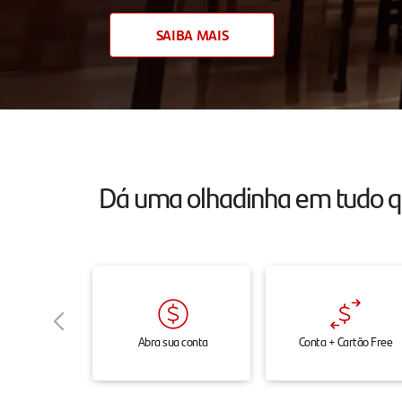
atendimento
SAIBA MAIS
24h
pelo
chat,
onde
e
Dá uma olhadinha em tudo 
quando
você
precisar.
Abra sua conta
Conta + Cartão Free