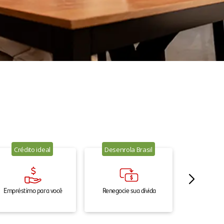
Crédito ideal
Desenrola Brasil
Empréstimo para você
Renegocie sua dívida
Renegocie