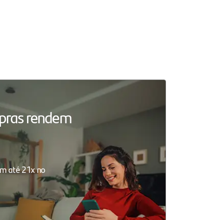
mpras rendem
m até 21x no