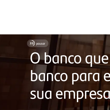
Soluções
pausar
❚❚
para
O banco que
facilitar
o
banco para e
seu
dia
sua empres
a
dia,
com