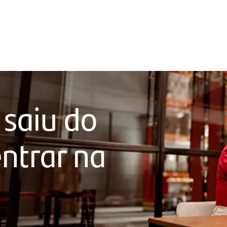
 saiu do
ntrar na
a