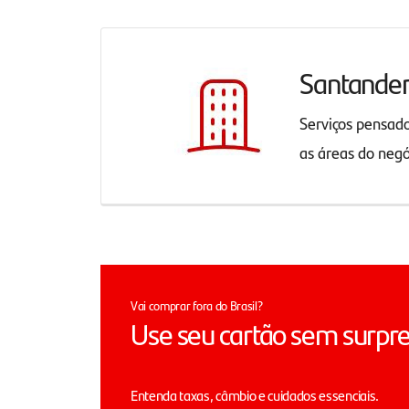
Santande
Serviços pensad
as áreas do neg
Vai comprar fora do Brasil?
Use seu cartão sem surpr
Entenda taxas, câmbio e cuidados essenciais.