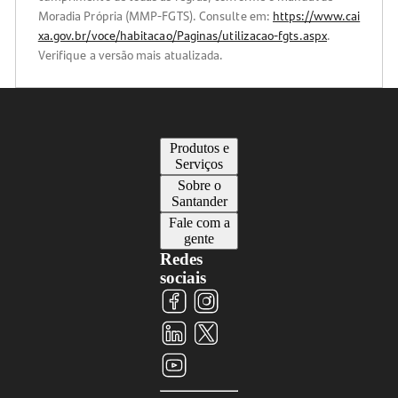
Moradia Própria (MMP-FGTS). Consulte em:
https://www.cai
xa.gov.br/voce/habitacao/Paginas/utilizacao-fgts.aspx
.
Verifique a versão mais atualizada.
Produtos e
Serviços
Sobre o
Santander
Fale com a
gente
Redes
sociais
Visite
Visite
Visite
nosso
nosso
nosso
perfil
perfil
Visite
perfil
Visite
no
no
nosso
no
nosso
Facebook
Instagram
perfil
LinkedIn
perfil
no
no
X
YouTube