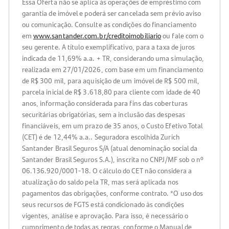
Essa Oferta não se aplica às operações de empréstimo com
garantia de imóvel e poderá ser cancelada sem prévio aviso
ou comunicação. Consulte as condições do financiamento
em
www.santander.com.br/creditoimobiliario
ou fale com o
seu gerente. A título exemplificativo, para a taxa de juros
indicada de 11,69% a.a. + TR, considerando uma simulação,
realizada em 27/01/2026, com base em um financiamento
de R$ 300 mil, para aquisição de um imóvel de R$ 500 mil,
parcela inicial de R$ 3.618,80 para cliente com idade de 40
anos, informação considerada para fins das coberturas
securitárias obrigatórias, sem a inclusão das despesas
financiáveis, em um prazo de 35 anos, o Custo Efetivo Total
(CET) é de 12,44% a.a.. Seguradora escolhida Zurich
Santander Brasil Seguros S/A (atual denominação social da
Santander Brasil Seguros S.A.), inscrita no CNPJ/MF sob o nº
06.136.920/0001-18. O cálculo do CET não considera a
atualização do saldo pela TR, mas será aplicada nos
pagamentos das obrigações, conforme contrato. *O uso dos
seus recursos de FGTS está condicionado às condições
vigentes, análise e aprovação. Para isso, é necessário o
cumprimento de todas as regras, conforme o Manual de