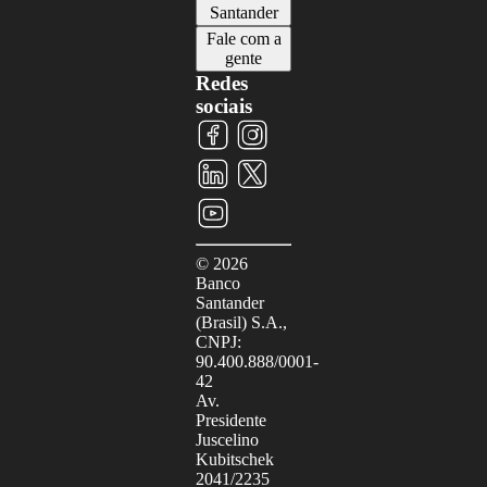
Santander
Fale com a
gente
Redes
sociais
Visite
Visite
Visite
nosso
nosso
nosso
perfil
perfil
Visite
perfil
Visite
no
no
nosso
no
nosso
Facebook
Instagram
perfil
LinkedIn
perfil
no
no
X
YouTube
©
2026
Banco
Santander
(Brasil) S.A.,
CNPJ:
90.400.888/0001-
42
Av.
Presidente
Juscelino
Kubitschek
2041/2235