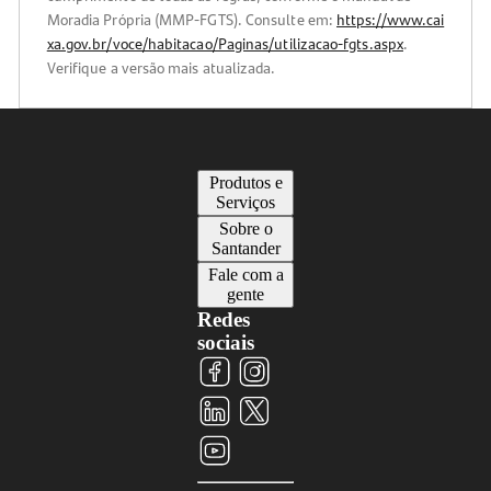
Moradia Própria (MMP-FGTS). Consulte em:
https://www.cai
xa.gov.br/voce/habitacao/Paginas/utilizacao-fgts.aspx
.
Verifique a versão mais atualizada.
Produtos e
Serviços
Sobre o
Santander
Fale com a
gente
Redes
sociais
Visite
Visite
Visite
nosso
nosso
nosso
perfil
perfil
Visite
perfil
Visite
no
no
nosso
no
nosso
Facebook
Instagram
perfil
LinkedIn
perfil
no
no
X
YouTube