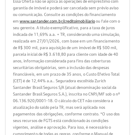
Essa Oferta não se aplica às operações de empréstimo com
garantia de imóvel e poderá ser cancelada sem prévio aviso
ou comunicação. Consulte as condições do financiamento
em
www.santander.com.br/creditoimobiliario
ou fale com o
seu gerente. A título exemplificativo, para a taxa de juros
indicada de 11,69% a.a. + TR, considerando uma simulação,
realizada em 27/01/2026, com base em um financiamento
de R$ 300 mil, para aquisição de um imóvel de R$ 500 mil,
parcela inicial de R$ 3.618,80 para cliente com idade de 40
anos, informação considerada para fins das coberturas
securitárias obrigatórias, sem a inclusão das despesas
financiáveis, em um prazo de 35 anos, o Custo Efetivo Total
(CET) é de 12,44% a.a.. Seguradora escolhida Zurich
Santander Brasil Seguros S/A (atual denominação social da
Santander Brasil Seguros S.A.), inscrita no CNPJ/MF sob o nº
06.136.920/0001-18. O cálculo do CET não considera a
atualização do saldo pela TR, mas será aplicada nos
pagamentos das obrigações, conforme contrato. *O uso dos
seus recursos de FGTS está condicionado às condições
vigentes, análise e aprovação. Para isso, é necessário o
cumprimento de todas as regras, conforme o Manual de