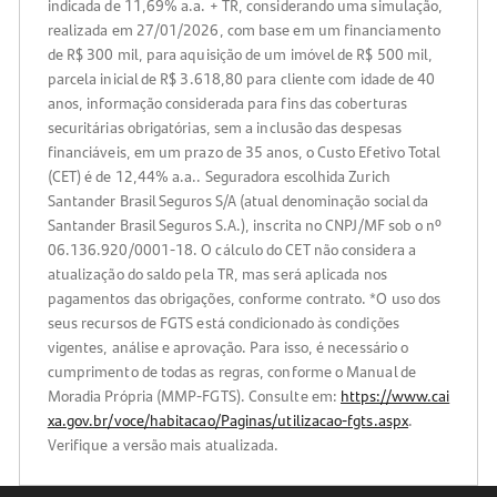
indicada de 11,69% a.a. + TR, considerando uma simulação,
realizada em 27/01/2026, com base em um financiamento
de R$ 300 mil, para aquisição de um imóvel de R$ 500 mil,
parcela inicial de R$ 3.618,80 para cliente com idade de 40
anos, informação considerada para fins das coberturas
securitárias obrigatórias, sem a inclusão das despesas
financiáveis, em um prazo de 35 anos, o Custo Efetivo Total
(CET) é de 12,44% a.a.. Seguradora escolhida Zurich
Santander Brasil Seguros S/A (atual denominação social da
Santander Brasil Seguros S.A.), inscrita no CNPJ/MF sob o nº
06.136.920/0001-18. O cálculo do CET não considera a
atualização do saldo pela TR, mas será aplicada nos
pagamentos das obrigações, conforme contrato. *O uso dos
seus recursos de FGTS está condicionado às condições
vigentes, análise e aprovação. Para isso, é necessário o
cumprimento de todas as regras, conforme o Manual de
Moradia Própria (MMP-FGTS). Consulte em:
https://www.cai
xa.gov.br/voce/habitacao/Paginas/utilizacao-fgts.aspx
.
Verifique a versão mais atualizada.