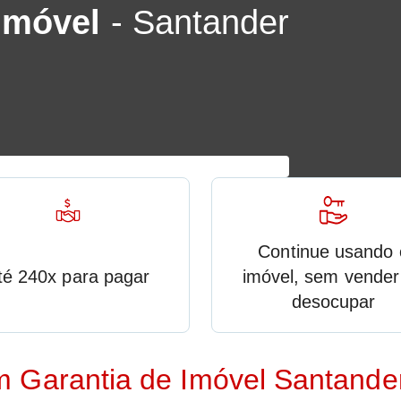
Imóvel
- Santander
Continue usando 
té 240x para pagar
imóvel, sem vender
desocupar
m Garantia de Imóvel Santande