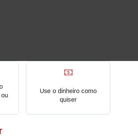
o
Use o dinheiro como
 ou
quiser
r