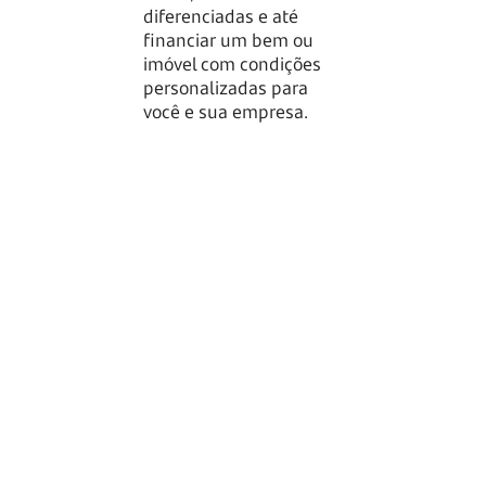
financeira em 
diferenciadas e até
espaço digital: 
financiar um bem ou
saldos e extrat
imóvel com condições
suas contas e c
personalizadas para
em outras insti
você e sua empresa.
muito mais.