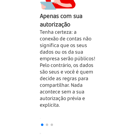
Apenas com sua
Rígidos padr
autorização
segurança
Tenha certeza: a
Os bancos que
conexão de contas não
oferecem o Op
significa que os seus
Finance devem u
dados ou os da sua
altos padrões 
empresa serão públicos!
segurança, de 
Pelo contrário, os dados
com regras do 
são seus e você é quem
Central, além d
decide as regras para
a Lei Geral de 
compartilhar. Nada
de Dados (LGPD
acontece sem a sua
manter o sigilo
autorização prévia e
bancário.
explícita.