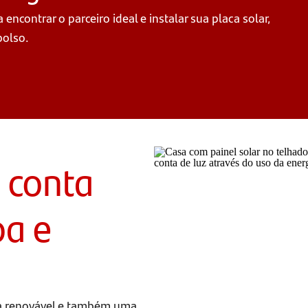
ncontrar o parceiro ideal e instalar sua placa solar,
bolso.
 conta
pa e
gia renovável e também uma