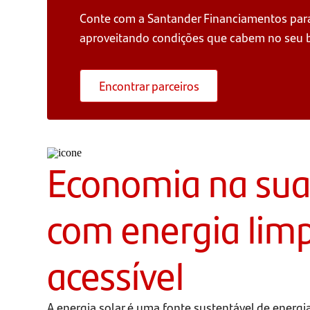
Conte com a Santander Financiamentos para e
aproveitando condições que cabem no seu 
Encontrar parceiros
Economia na sua
com energia lim
acessível
A energia solar é uma fonte sustentável de ener