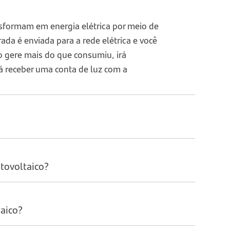
ansformam em energia elétrica por meio de
a é enviada para a rede elétrica e você
o gere mais do que consumiu, irá
á receber uma conta de luz com a
otovoltaico?
aico?