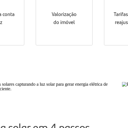
a conta
Valorização
Tarifa
uz
do imóvel
reajus
a solar em 4 passos