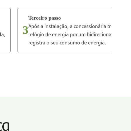
Terceiro passo
Após a instalação, a concessionária troca o se
3
da,
relógio de energia por um bidirecional, que
registra o seu consumo de energia.
ça