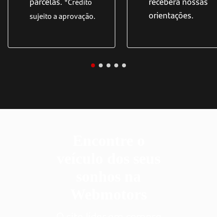
parcelas.
receberá nossas
*Crédito
orientações.
sujeito a aprovação.
Encontre o
veículo dos seus
sonhos na
Webmotors
O site líder em compra