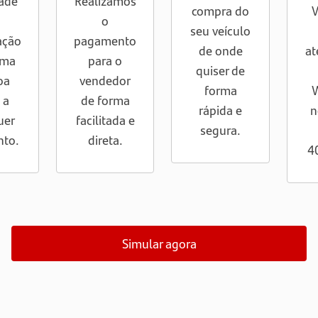
dade
Realizamos
compra do
V
o
seu veículo
ação
pagamento
de onde
at
uma
para o
quiser de
oa
vendedor
forma
 a
de forma
rápida e
n
uer
facilitada e
segura.
to.
direta.
4
Simular agora