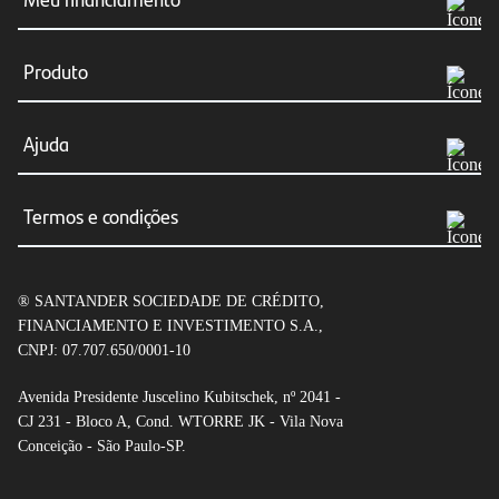
Meus boletos
Produto
Consultar Financiamento
Simular agora
Ajuda
Renegociação
Financiar veículos
Canais de atendimento
Resumo e/ou cópia do contrato
Termos e condições
Financiar veículo particular
Dúvidas frequentes
Transferência do Financiamento
Condições gerais de CDC Auto
Veículos elétricos
Fraudes e segurança
® SANTANDER SOCIEDADE DE CRÉDITO,
Condições gerais de Empréstimo com garantia de
Seguro Auto
FINANCIAMENTO E INVESTIMENTO S.A.,
veículo
CNPJ: 07.707.650/0001-10
Leilão de veículos
Tabela de tarifas
Avenida Presidente Juscelino Kubitschek, nº 2041 -
CJ 231 - Bloco A, Cond. WTORRE JK - Vila Nova
Open Finance
Conceição - São Paulo-SP.
Política de privacidade
Empréstimo com Garantia de Veículo