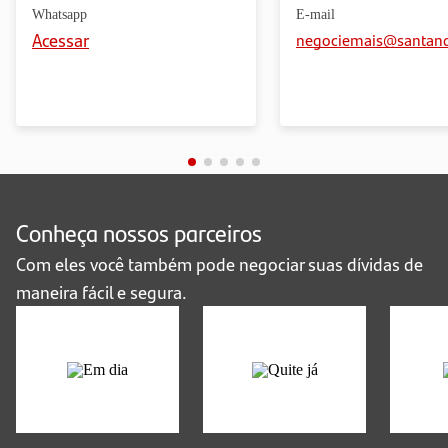
Whatsapp
E-mail
Acessar
negociemais@santand
Conheça nossos parceiros
Com eles você também pode negociar suas dívidas de
maneira fácil e segura.
Regularize sua dívida por SMS
Você poderá receber uma mensagem para
em atraso por meio do SMS
regularizar contratos
interativo.
Atente-se para não cair em golpes: