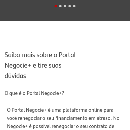
Nunca forneça dados sigilosos, como senhas, ID
1.
Santander e dados pessoais;
Desconfie de mensagens que pedem para você
2.
instalar programas ou aplicativos;
Desconfie de mensagens que pedem atualização
3.
de cadastro.
Saiba mais sobre o Portal
Negocie+ e tire suas
dúvidas
O que é o Portal Negocie+?
O Portal Negocie+ é uma plataforma online para
você renegociar o seu financiamento em atraso. No
Negocie+ é possível renegociar o seu contrato de