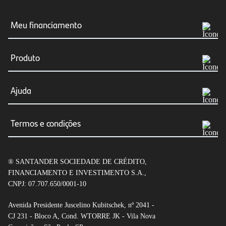
Meu financiamento
Meus boletos
Produto
Consultar Financiamento
Simular agora
Ajuda
Renegociação
Financiar veículos
Canais de atendimento
Resumo e/ou cópia do contrato
Termos e condições
Veículos elétricos
Dúvidas frequentes
Transferência do Financiamento
Condições gerais de CDC Auto
Seguro Auto
Fraudes e segurança
® SANTANDER SOCIEDADE DE CRÉDITO,
Condições gerais de Empréstimo com garantia de
Leilão de veículos
FINANCIAMENTO E INVESTIMENTO S.A.,
veículo
CNPJ: 07.707.650/0001-10
Open Finance
Tabela de tarifas
Avenida Presidente Juscelino Kubitschek, nº 2041 -
CJ 231 - Bloco A, Cond. WTORRE JK - Vila Nova
Empréstimo com Garantia de Veículo