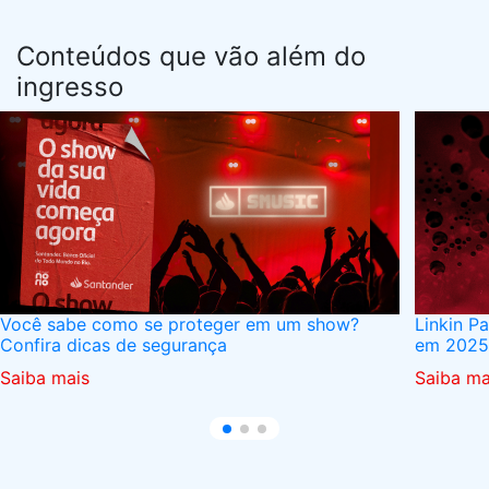
Conteúdos que vão além do
ingresso
Você sabe como se proteger em um show?
Linkin P
Confira dicas de segurança
em 2025
Saiba mais
Saiba ma