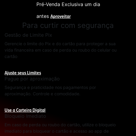
Pré-Venda Exclusiva um dia
Aproveitar
antes
Para curtir com segurança
Gestão de Limite Pix
Gerencie o limite do Pix e do cartão para proteger a sua
vida financeira em caso de perda ou roubo do celular ou
cartão
Ajuste seus Limites
Pague por aproximação
Segurança e praticidade nos pagamentos por
aproximação. Controle e comodidade.
Use a Carteira Digital
Bloqueio Imediato
Em caso de perda ou roubo do cartão, utilize o bloqueio
imediato para bloquear o cartão e acesso ao app de