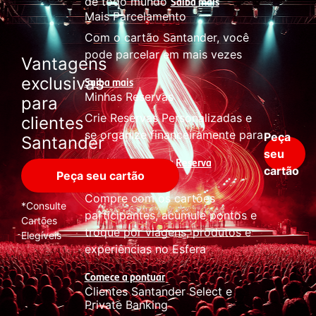
Saiba mais
de todo mundo
Mais Parcelamento
Com o cartão Santander, você
pode parcelar em mais vezes
Vantagens
exclusivas
Saiba mais
Minhas Reservas
para
Crie Reservas Personalizadas e
clientes
se organize financeiramente para
Peça
Santander
seu
Crie sua Reserva
os shows
cartão
Peça seu cartão
Acumule Pontos
Compre com os cartões
*Consulte
participantes, acumule pontos e
Cartões
troque por viagens, produtos e
Elegíveis
experiências no Esfera
Comece a pontuar
Clientes Santander Select e
Private Banking