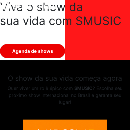
Viva o show da
sua vida com SMUSIC
Agenda de shows
O show da sua vida começa agora
Quer viver um rolê épico com
SMUSIC
? Escolha seu
próximo show internacional no Brasil e garanta seu
lugar!