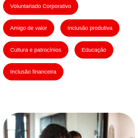
Voluntariado Corporativo
Amigo de valor
Inclusão produtiva
Cultura e patrocínios
Educação
Inclusão financeira