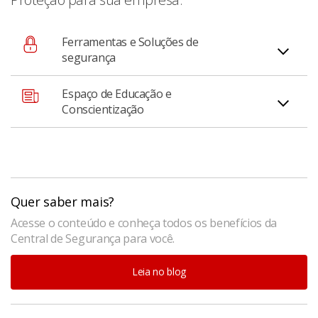
Ferramentas e Soluções de
segurança
Espaço de Educação e
Acesse as principais funcionalidades de proteção da
Conscientização
conta e do aplicativo em um só lugar;
Espaço dentro do app dedicado a como manter o
dinheiro da sua empresa protegido.
Quer saber mais?
Acesse o conteúdo e conheça todos os benefícios da
Central de Segurança para você.
Leia no blog