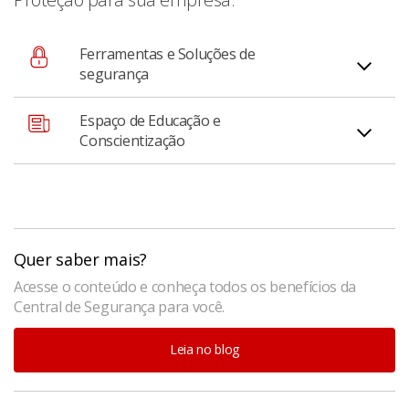
Ferramentas e Soluções de
segurança
Espaço de Educação e
Acesse as principais funcionalidades de proteção da
Conscientização
conta e do aplicativo em um só lugar;
Espaço dentro do app dedicado a como manter o
dinheiro da sua empresa protegido.
Quer saber mais?
Acesse o conteúdo e conheça todos os benefícios da
Central de Segurança para você.
Leia no blog