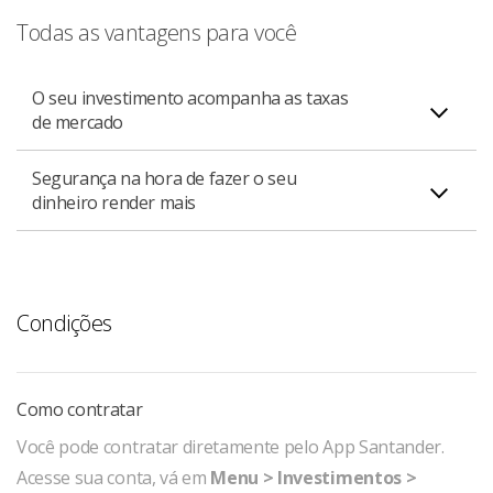
Todas as vantagens para você
O seu investimento acompanha as taxas
de mercado
Segurança na hora de fazer o seu
O rendimento do CDB pode ser orientado por um
dinheiro render mais
percentual do CDI (Certificados de Depósitos
Interbancários), como é o caso do CDB DI. Essa taxa é
Além da garantia de investir em uma instituição sólida,
definida a partir da média das taxas negociadas entre
você ainda conta com o FGC (Fundo Garantidor de
instituições financeiras e tem como referência a Selic
Créditos), que protege seus investimentos no valor de
Condições
(taxa referencial do Sistema Especial de Liquidação e de
até R$ 250 mil¹.
Custódia).
Como contratar
Você pode contratar diretamente pelo App Santander.
Acesse sua conta, vá em
Menu > Investimentos >