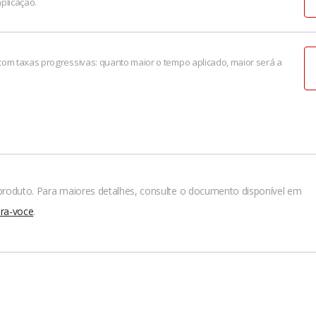
plicação.
com taxas progressivas: quanto maior o tempo aplicado, maior será a
.
o produto. Para maiores detalhes, consulte o documento disponível em
ra-
voce
.