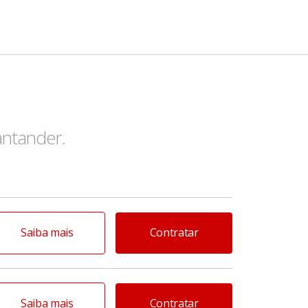
antander.
Saiba mais
Contratar
Saiba mais
Contratar