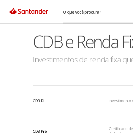
O que você procura?
CDB e Renda Fi
Investimentos de renda fixa q
CDB DI
Investimento 
Certificado d
CDB Pré