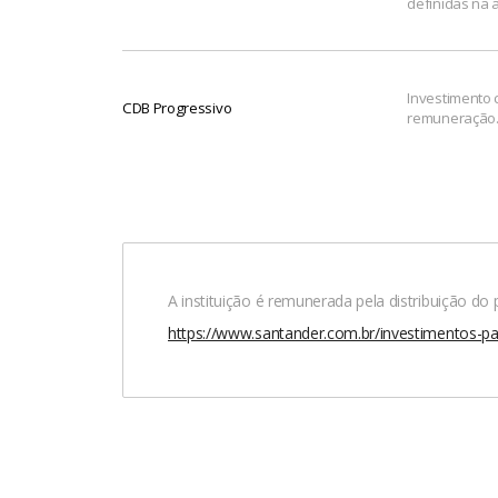
definidas na a
Investimento 
CDB Progressivo
remuneração
A instituição é remunerada pela distribuição d
https://www.santander.com.br/investimentos-pa