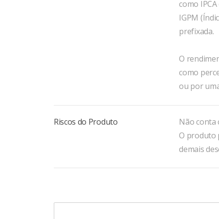
como IPCA 
IGPM (Índic
prefixada.
O rendimen
como percen
ou por uma
Riscos do Produto
Não conta 
O produto p
demais des