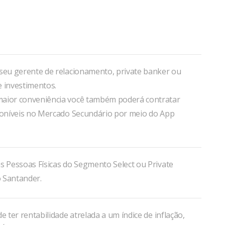
istas dedicada a oferecer o melhor produto de
invertidor.
 seu gerente de relacionamento, private banker ou
e investimentos.
aior conveniência você também poderá contratar
sponíveis no Mercado Secundário por meio do App
s Pessoas Físicas do Segmento Select ou Private
 Santander.
de ter rentabilidade atrelada a um índice de inflação,