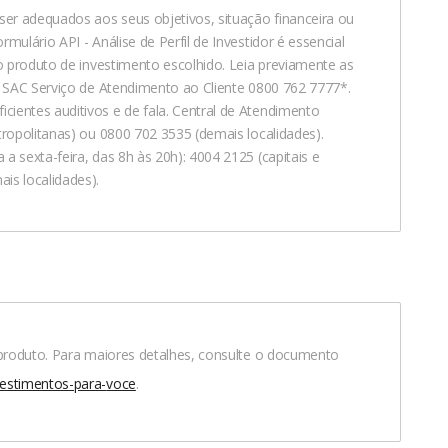
er adequados aos seus objetivos, situação financeira ou
mulário API - Análise de Perfil de Investidor é essencial
ao produto de investimento escolhido. Leia previamente as
2) SAC Serviço de Atendimento ao Cliente 0800 762 7777*.
ientes auditivos e de fala. Central de Atendimento
tropolitanas) ou 0800 702 3535 (demais localidades).
a sexta-feira, das 8h às 20h): 4004 2125 (capitais e
is localidades).
o produto. Para maiores detalhes, consulte o documento
vestimentos-para-
voce
.