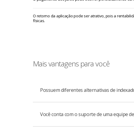
O retorno da aplicação pode ser atrativo, pois a rentabi
físicas.
Mais vantagens para você
Possuem diferentes alternativas de indexad
Você conta com o suporte de uma equipe de 
O CRA tem diferentes alternativas de index
fixadas.