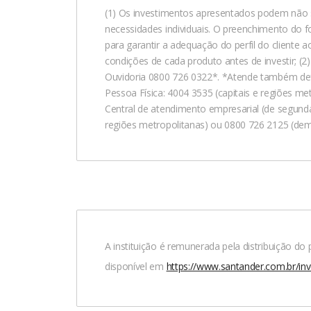
(1) Os investimentos apresentados podem não s
necessidades individuais. O preenchimento do for
para garantir a adequação do perfil do cliente 
condições de cada produto antes de investir; (
Ouvidoria 0800 726 0322*. *Atende também defic
Pessoa Física: 4004 3535 (capitais e regiões me
Central de atendimento empresarial (de segunda 
regiões metropolitanas) ou 0800 726 2125 (dema
A instituição é remunerada pela distribuição d
disponível em
https://www.santander.com.br/in