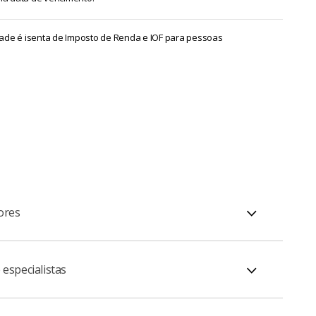
lidade é isenta de Imposto de Renda e IOF para pessoas
ores
especialistas
adores, como índices de preços e taxas pré ou pós-