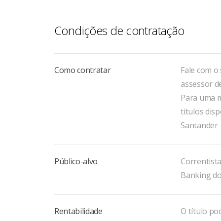
O Santander possui uma equipe de especial
investimento de acordo com o seu perfil de 
Condições de contratação
Como contratar
Fale com o
assessor d
Para uma m
títulos di
Santander
Público-alvo
Correntista
Banking do
Rentabilidade
O título po