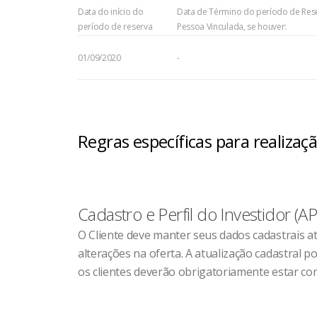
Data do início do
Data de Término do período de Res
período de reserva
Pessoa Vinculada, se houver:
01/09/2020
-
Regras específicas para realiza
Cadastro e Perfil do Investidor (AP
O Cliente deve manter seus dados cadastrais a
alterações na oferta. A atualização cadastral
os clientes deverão obrigatoriamente estar com 