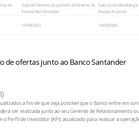
erva de
Data de Término do período de Reserva de
Data do Bookbuilding e
Pessoa Não Vinculada:
fixação do preço
15/09/2020
16/09/2020
ção de ofertas junto ao Banco Santander
I)
tualizados a fim de que seja possível que o Banco entre em co
 poderá ser realizada junto ao seu Gerente de Relacionamento 
o Perfil de Investidor (API) atualizado para realizar a operaçã