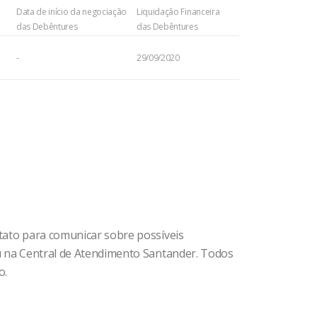
Data de início da negociação
Liquidação Financeira
das Debêntures
das Debêntures
-
29/09/2020
ntato para comunicar sobre possíveis
ou na Central de Atendimento Santander. Todos
o.