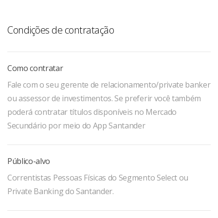
O Santander possui uma equipe de especialistas
dedicada a oferecer o melhor produto de investimento
de acordo com o seu perfil de investidor.
Condições de contratação
Como contratar
Fale com o seu gerente de relacionamento/private banker
ou assessor de investimentos. Se preferir você também
poderá contratar títulos disponíveis no Mercado
Secundário por meio do App Santander
Público-alvo
Correntistas Pessoas Físicas do Segmento Select ou
Private Banking do Santander.