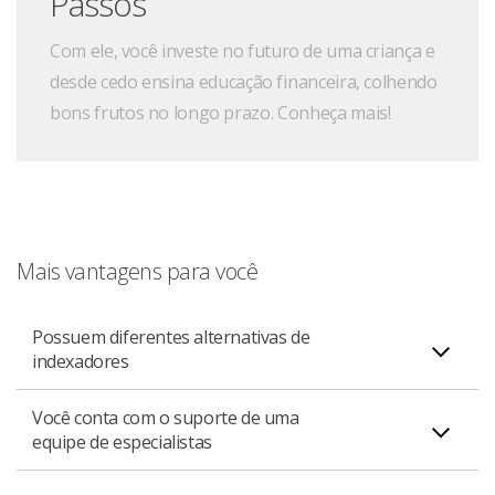
Passos
Com ele, você investe no futuro de uma criança e
desde cedo ensina educação financeira, colhendo
bons frutos no longo prazo. Conheça mais!
Mais vantagens para você
Possuem diferentes alternativas de
indexadores
Você conta com o suporte de uma
Possui diferentes alternativas de indexadores, como
equipe de especialistas
índices de preços e taxas pré ou pós-fixadas.