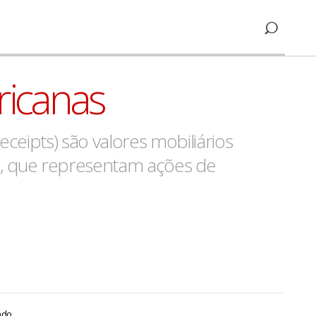
icanas
eceipts) são valores mobiliários
il, que representam ações de
ndo