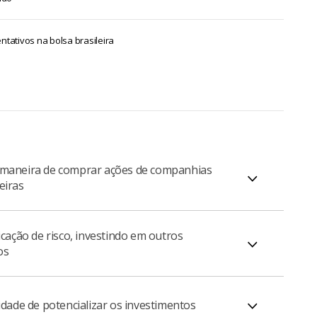
ntativos na bolsa brasileira
maneira de comprar ações de companhias
eiras
icação de risco, investindo em outros
o precisa abrir uma conta no exterior ou se
os
ar em fazer operações de câmbio para acessar o
 internacional.
idade de potencializar os investimentos
idade de aplicar em empresas estrangeiras, assim