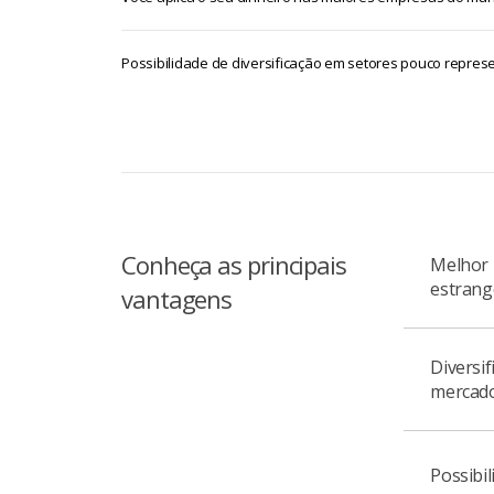
Possibilidade de diversificação em setores pouco represe
Conheça as principais
Melhor 
estrang
vantagens
Diversif
Você nã
mercad
preocup
mercado
Possibil
Oportun