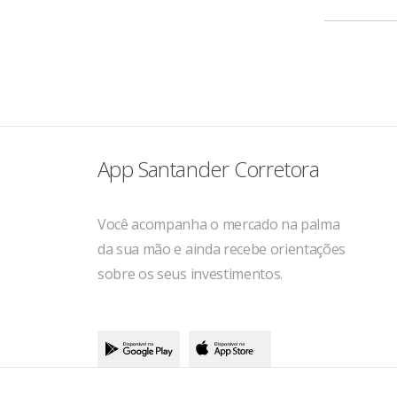
os seus
desempe
Além de
america
do câmb
App Santander Corretora
Você acompanha o mercado na palma
da sua mão e ainda recebe orientações
sobre os seus investimentos.