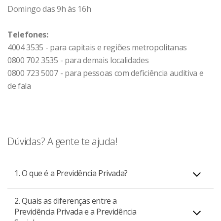
Domingo das 9h às 16h
Telefones:
4004 3535 - para capitais e regiões metropolitanas
0800 702 3535 - para demais localidades
0800 723 5007 - para pessoas com deficiência auditiva e
de fala
Dúvidas? A gente te ajuda!
1. O que é a Previdência Privada?
2. Quais as diferenças entre a
Previdência Privada é um instrumento de planejamento
Previdência Privada e a Previdência
financeiro, complementar à Previdência Social, que