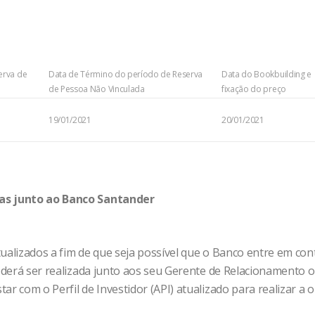
erva de
Data de Término do período de Reserva
Data do Bookbuilding e
de Pessoa Não Vinculada
fixação do preço
19/01/2021
20/01/2021
tas junto ao Banco Santander
tualizados a fim de que seja possível que o Banco entre em co
 poderá ser realizada junto aos seu Gerente de Relacionamento
r com o Perfil de Investidor (API) atualizado para realizar a 