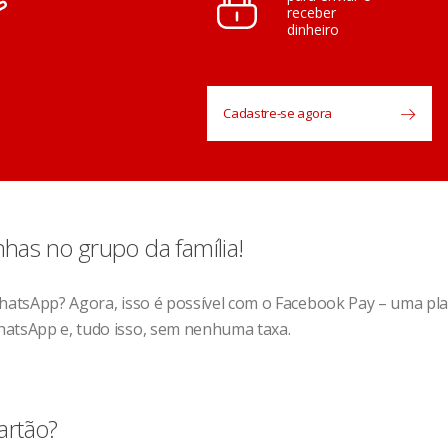
receber
dinheiro
Cadastre-se agora
nhas no grupo da família!
WhatsApp? Agora, isso é possível com o Facebook Pay – uma pl
hatsApp e, tudo isso, sem nenhuma taxa.
artão?