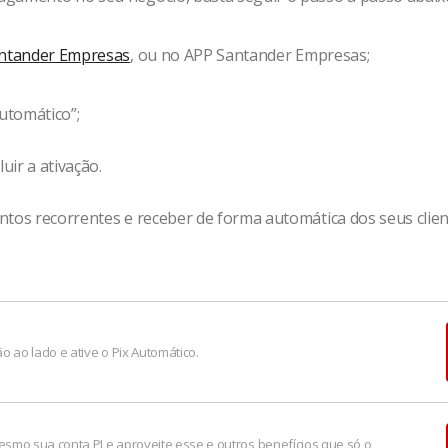
antander Empresas
, ou no APP Santander Empresas;
Automático”;
uir a ativação.
ntos recorrentes e receber de forma automática dos seus clien
o ao lado e ative o Pix Automático.
smo sua conta PJ e aproveite esse e outros benefícios que só o