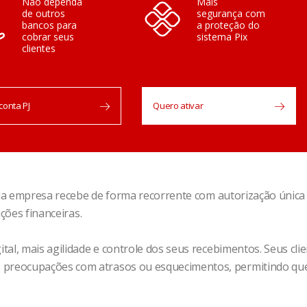
Não dependa
Mais
de outros
segurança com
bancos para
a proteção do
cobrar seus
sistema Pix
clientes
 conta PJ
Quero ativar
 sua empresa recebe de forma recorrente com autorização única
ções financeiras.
tal, mais agilidade e controle dos seus recebimentos. Seus cl
reocupações com atrasos ou esquecimentos, permitindo que 