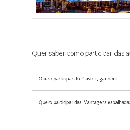
Quer saber como participar das a
Quero participar do "Gastou, ganhou!"
Quero participar das "Vantagens espalhadas
Para ganhar o voucher, é só apresentar seu
compras são registradas no sistema, você p
Getnet
, os clientes recebem ainda uma
Ca
Por toda a cidade, nossos parceiros estão co