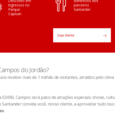
Desconto em
Benefícios dos
ingressos no
parceiros
Parque
Santander
Capivari
Seja cliente
 Campos do Jordão?
ra receber mais de 1 milhão de visitantes, atraídos pelo cli
 a 03/08), Campos será palco de atrações especiais: shows, cul
Santander convida você, nosso cliente, a aproveitar tudo isso
as
.