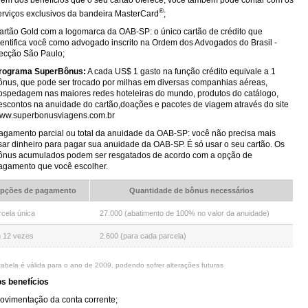
lém dos benefícios que o seu cartão oferece, você também pode contar com os
®
erviços exclusivos da bandeira MasterCard
;
artão Gold com a logomarca da OAB-SP: o único cartão de crédito que
dentifica você como advogado inscrito na Ordem dos Advogados do Brasil -
ecção São Paulo;
rograma SuperBônus:
A cada US$ 1 gasto na função crédito equivale a 1
ônus, que pode ser trocado por milhas em diversas companhias aéreas,
ospedagem nas maiores redes hoteleiras do mundo, produtos do catálogo,
escontos na anuidade do cartão,doações e pacotes de viagem através do site
ww.superbonusviagens.com.br
agamento parcial ou total da anuidade da OAB-SP: você não precisa mais
sar dinheiro para pagar sua anuidade da OAB-SP. É só usar o seu cartão. Os
ônus acumulados podem ser resgatados de acordo com a opção de
agamento que você escolher.
pções de pagamento
Quantidade de bônus necessários
rcela única
27.000 (abatimento de 100% no valor da anuidade)
 12 vezes
2.600 (para cada parcela)
tabela é válida para o ano de 2009, podendo sofrer alterações futuras
s benefícios
ovimentação da conta corrente;