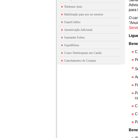
Sant
Advog
Telefones úteis
para 
Habilitação para uso no exterior
O car
SuperCrédito
"Anui
Servi
Autenticação Adicional
Ligu
Santander Esfera
Bene
SuperBônus
C
Como Desbloquear seu Cartão
P
Cancelamento de Compra
S
A
F
P
c
C
C
P
Benef