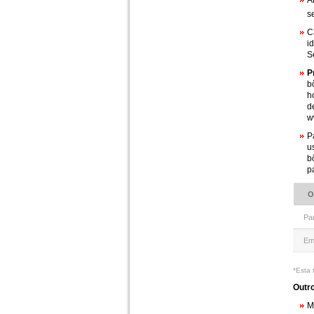
A
s
C
i
S
P
b
h
d
w
P
u
b
p
O
Pa
Em
*Esta 
Outro
M