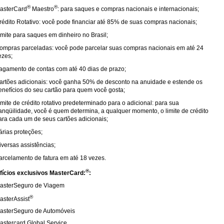
®
®
asterCard
Maestro
: para saques e compras nacionais e internacionais;
rédito Rotativo: você pode financiar até 85% de suas compras nacionais;
imite para saques em dinheiro no Brasil;
ompras parceladas: você pode parcelar suas compras nacionais em até 24
ezes;
agamento de contas com até 40 dias de prazo;
artões adicionais: você ganha 50% de desconto na anuidade e estende os
enefícios do seu cartão para quem você gosta;
imite de crédito rotativo predeterminado para o adicional: para sua
ranqüilidade, você é quem determina, a qualquer momento, o limite de crédito
ara cada um de seus cartões adicionais;
árias proteções;
iversas assistências;
arcelamento de fatura em até 18 vezes.
®
fícios exclusivos MasterCard:
:
asterSeguro de Viagem
®
asterAssist
asterSeguro de Automóveis
astercard Global Service