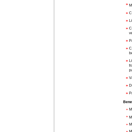
M
C
L
C
v
P
C
b
L
t
p
V
D
P
Bene
M
M
M
M