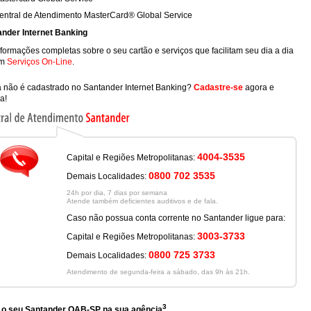
entral de Atendimento MasterCard® Global Service
nder Internet Banking
nformações completas sobre o seu cartão e serviços que facilitam seu dia a dia
m
Serviços On-Line
.
 não é cadastrado no Santander Internet Banking?
Cadastre-se
agora e
a!
4004-3535
Capital e Regiões Metropolitanas:
0800 702 3535
Demais Localidades:
24h por dia, 7 dias por semana
Atende também deficientes auditivos e de fala.
Caso não possua conta corrente no Santander ligue para:
3003-3733
Capital e Regiões Metropolitanas:
0800 725 3733
Demais Localidades:
Atendimento de segunda-feira a sábado, das 9h às 21h.
3
 o seu Santander OAB-SP na sua agência
.