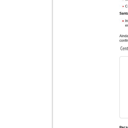
C
Santa
I
e
Ainda
confir
Peça