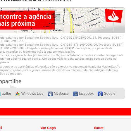
guro garantido por Santander Seguros S.A. - CNPJ 06136.920/0001-18. Processo SUSEP:
.000808/2005-15.
guro garantido por Santander Seguros S.A. - CNPJ 87.376.109/0001-06. Processo SUSEP:
100917/2002-99. O registro destes planos na SUSEP não implica, por parte desta
uia, incentivo ou recomendação à sua comercialização.
os os encargos e tarifas podem ser consultados na Tabela de Tarifas afixada nas agências
der ou aqui no site do banco. Condições válidas para cartões ativos sem bloqueio ou
plência.
®
seguros e as assistências oferecidas são de exclusiva responsabilidade da MasterCard
.
citação do cartão está sujeita à análise de crédito no momento da contratação e demais
ões do produto.
twitter
Windows Live
MySpace
facebook
Google
cê
Van Gogh
Select