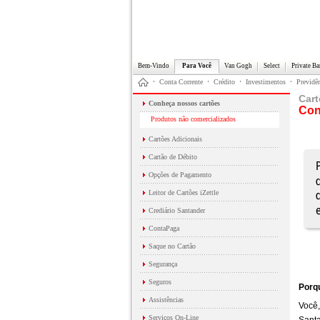
Bem-Vindo
Para Você
Van Gogh
Select
Private B
Conta Corrente
Crédito
Investimentos
Previdê
Car
Conheça nossos cartões
Con
Produtos não comercializados
Cartões Adicionais
Cartão de Débito
Opções de Pagamento
Leitor de Cartões iZettle
Crediário Santander
ContaPaga
Saque no Cartão
Segurança
Seguros
Porqu
Assistências
Você,
Serviços On-Line