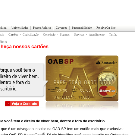
anking
Universidades
Pessoa Jurídica
Governos
Sustentabilidade
Resolva On-line
ncia
Cartões
Capitalização
Consórcio
Seguros
Serviços
Atendimento
Tarifas
tões
heça nossos cartões
e você tem o direito de viver bem, dentro e fora do escritório.
 que é um advogado inscrito na OAB-SP, tem um cartão mais que exclusivo:
®