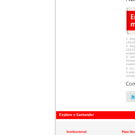
2. Se
15414
3. Se
15414.
autarq
4. Tod
Santan
inadim
5. Os 
A soli
condiç
Explore o Santander
Institucional
Para Vo