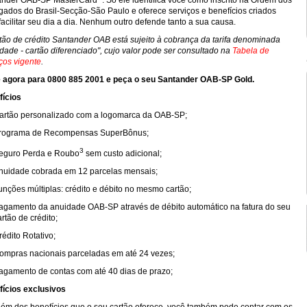
ander OAB-SP MasterCard
. Só ele identifica você como inscrito na Ordem dos
ados do Brasil-Secção-São Paulo e oferece serviços e benefícios criados
facilitar seu dia a dia. Nenhum outro defende tanto a sua causa.
tão de crédito Santander OAB está sujeito à cobrança da tarifa denominada
dade - cartão diferenciado", cujo valor pode ser consultado na
Tabela de
ços vigente
.
e agora para 0800 885 2001 e peça o seu Santander OAB-SP Gold.
fícios
artão personalizado com a logomarca da OAB-SP;
rograma de Recompensas SuperBônus;
3
eguro Perda e Roubo
sem custo adicional;
nuidade cobrada em 12 parcelas mensais;
unções múltiplas: crédito e débito no mesmo cartão;
agamento da anuidade OAB-SP através de débito automático na fatura do seu
artão de crédito;
rédito Rotativo;
ompras nacionais parceladas em até 24 vezes;
agamento de contas com até 40 dias de prazo;
ícios exclusivos