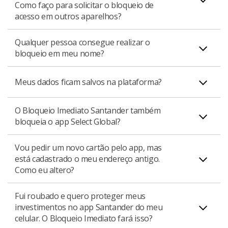
por
aqui
imediatamente.
Como faço para solicitar o bloqueio de
confirma a identidade do dono da conta e cartão ao
acesso em outros aparelhos?
solicitar o bloqueio. Além disso nenhum dado fica salvo
na plataforma.
Qualquer pessoa consegue realizar o
Ao acessar o Bloqueio Imediato deverá aparecer todos
bloqueio em meu nome?
os aparelhos vinculados à sua conta, dessa forma você
poderá selecionar qual dispositivo deseja realizar o
Não. A plataforma conta com camadas de autenticação
Meus dados ficam salvos na plataforma?
bloqueio. Caso não apareça o aparelho que deseja
de segurança que garantem a identidade de quem está
bloquear recomendamos que entre em contato com a
solicitando o bloqueio. Apenas o dono da conta e cartão
nossa Central de Atendimento.
O Bloqueio Imediato Santander também
Não. Nenhum dado é salvo na plataforma.
conseguem solicitar o bloqueio.
bloqueia o app Select Global?
Vou pedir um novo cartão pelo app, mas
Não. Para solicitar o bloqueio do aplicativo Select Global
está cadastrado o meu endereço antigo.
é necessário entrar em contato com a Central de
Como eu altero?
Atendimento.
Fui roubado e quero proteger meus
Você pode adicionar um novo endereço em: App
investimentos no app Santander do meu
Santander ou Way > Menu > Configurações > Alterar
celular. O Bloqueio Imediato fará isso?
dados cadastrais.