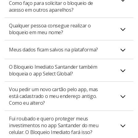
por
aqui
imediatamente.
Como faço para solicitar o bloqueio de
confirma a identidade do dono da conta e cartão ao
acesso em outros aparelhos?
solicitar o bloqueio. Além disso nenhum dado fica salvo
na plataforma.
Qualquer pessoa consegue realizar o
Ao acessar o Bloqueio Imediato deverá aparecer todos
bloqueio em meu nome?
os aparelhos vinculados à sua conta, dessa forma você
poderá selecionar qual dispositivo deseja realizar o
Não. A plataforma conta com camadas de autenticação
Meus dados ficam salvos na plataforma?
bloqueio. Caso não apareça o aparelho que deseja
de segurança que garantem a identidade de quem está
bloquear recomendamos que entre em contato com a
solicitando o bloqueio. Apenas o dono da conta e cartão
nossa Central de Atendimento.
O Bloqueio Imediato Santander também
Não. Nenhum dado é salvo na plataforma.
conseguem solicitar o bloqueio.
bloqueia o app Select Global?
Vou pedir um novo cartão pelo app, mas
Não. Para solicitar o bloqueio do aplicativo Select Global
está cadastrado o meu endereço antigo.
é necessário entrar em contato com a Central de
Como eu altero?
Atendimento.
Fui roubado e quero proteger meus
Você pode adicionar um novo endereço em: App
investimentos no app Santander do meu
Santander ou Way > Menu > Configurações > Alterar
celular. O Bloqueio Imediato fará isso?
dados cadastrais.