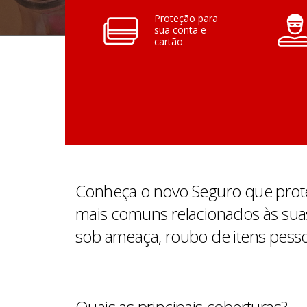
Proteção para
sua conta e
cartão
Conheça o novo Seguro que proteg
mais comuns relacionados às suas
sob ameaça, roubo de itens pessoa
Quais as principais coberturas?