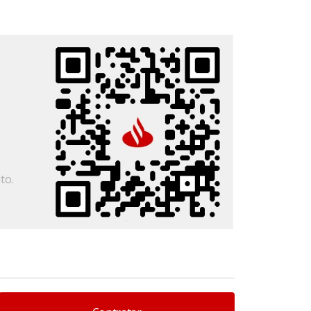
:
to.