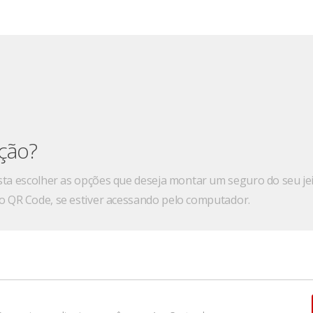
der Conta e Cartão
, fale com a nossa Central de Atendimento
ação?
sta escolher as opções que deseja montar um seguro do seu jei
 o QR Code, se estiver acessando pelo computador.