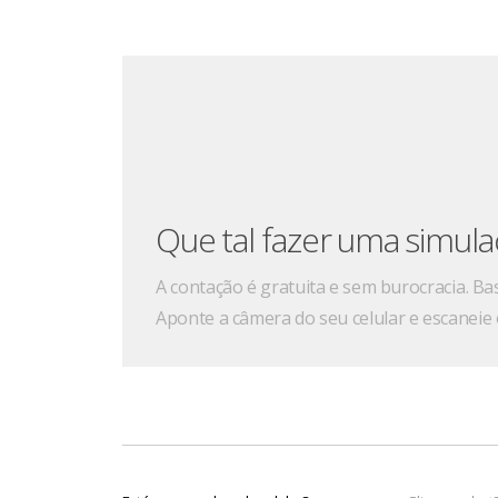
Para acionar uma cobertura do seu
Santan
Capitais e regiões metropolitanas
4004 3535
Demais localidades
0800 702 3535
Que tal fazer uma simul
Deficientes auditivos e de fala
0800 723 5007
A contação é gratuita e sem burocracia. Ba
Aponte a câmera do seu celular e escaneie