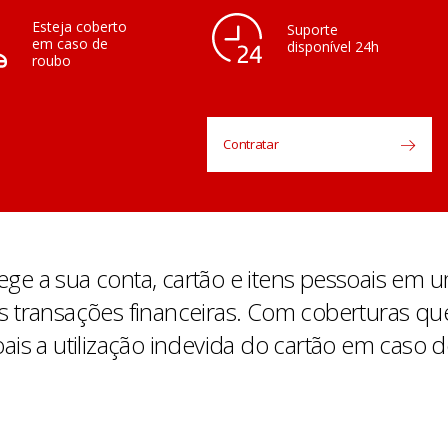
Esteja coberto
Suporte
em caso de
disponível 24h
roubo
Contratar
e a sua conta, cartão e itens pessoais em u
 transações financeiras. Com coberturas que
is a utilização indevida do cartão em caso d