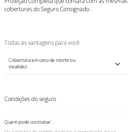
Proteção Completa que contará com as mesmas
coberturas do Seguro Consignado.
Todas as vantagens para você
Cobertura em caso de morte ou
invalidez:
Garante o pagamento do saldo devedor do seu
contrato de Crédito Consignado, limitado a R$ 100 mil,
em caso de morte ou invalidez permanente total por
Condições do seguro
acidente. Se o saldo devedor do empréstimo for menor
do que o valor a ser indenizado, a diferença será paga
aos herdeiros legais.
Quem pode contratar: