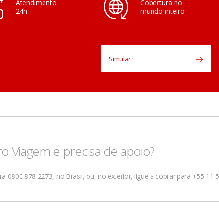
Atendimento
Cobertura no
24h
mundo inteiro
Simular
ro Viagem e precisa de apoio?
 0800 878 2273, no Brasil, ou, no exterior, ligue a cobrar para +55 11 