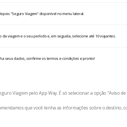
acidentais, devidamente coberta.
depois “Seguro Viagem” disponível no menu lateral.
o da viagem e o seu período e, em seguida, selecione até 10 viajantes.
ha seus dados, confirme os termos e condições e pronto!
guro Viagem pelo App Way. É só selecionar a opção “Aviso de 
omendamos que você tenha as informações sobre o destino, c