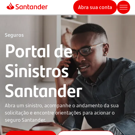
Abra sua conta
Seguros
Portal de
Sinistros
Santander
Abra um sinistro, acompanhe o andamento da sua 
solicitação e encontre orientações para acionar o 
seguro Santander.