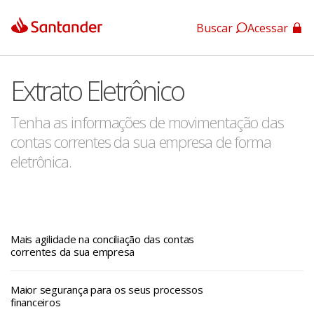
Buscar
Acessar
App Santander
Extrato Eletrônico
App Santander Empresas
Tenha as informações de movimentação das
contas correntes da sua empresa de forma
eletrônica.
Mais agilidade na conciliação das contas
correntes da sua empresa
Maior segurança para os seus processos
financeiros