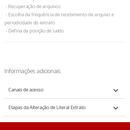
- Recuperação de arquivos
- Escolha da frequência de recebimento de arquivo e
periodicidade do extrato
- Defina da posição de saldo
Informações adicionais
Canais de acesso
Pelo internet banking empresarial, você pode receber
Etapas da Alteração de Literal Extrato
arquivos retornos, apenas no padrão CNAB.
Na Troca de Arquivos, você recebe arquivos formato