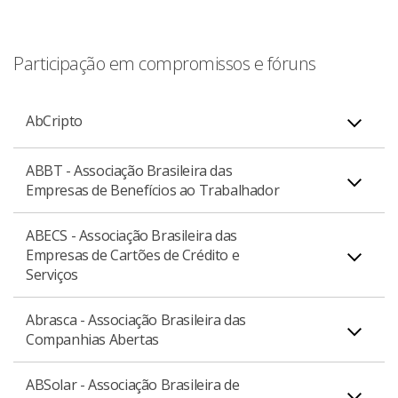
Participação em compromissos e fóruns
AbCripto
ABBT - Associação Brasileira das
Representa o ecossistema cripto no Brasil,
Empresas de Benefícios ao Trabalhador
promovendo a segurança dos investidores, a
transparência nas operações e o desenvolvimento
ABECS - Associação Brasileira das
Representa a união de interesses das empresas
responsável do mercado.
Empresas de Cartões de Crédito e
facilitadoras do sistema de refeição/alimentação-
Serviços
convênio credenciadas no Programa de Alimentação do
Trabalhador (PAT).
Abrasca - Associação Brasileira das
Representa o setor de meios eletrônicos de pagamento
Companhias Abertas
no Brasil.
ABSolar - Associação Brasileira de
Representa os interesses de longo prazo das