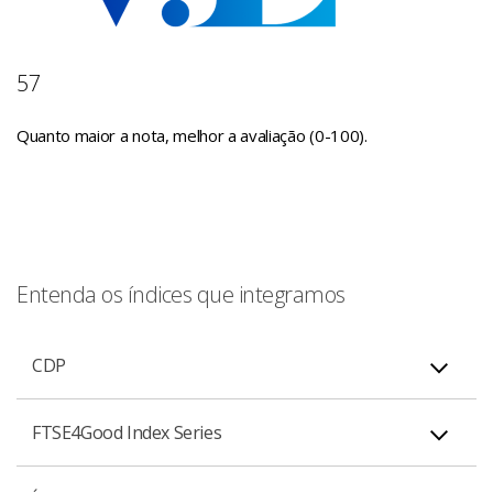
57
Quanto maior a nota, melhor a avaliação (0-100).
Entenda os índices que integramos
CDP
O Carbon Disclosure Project é uma organização
FTSE4Good Index Series
internacional sem fins lucrativos que atua junto a
empresas, investidores e cidades de todo o mundo para