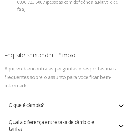
0800 723 5007 (pessoas com deficiência auditiva e de
fala)
Faq Site Santander Câmbio:
Aqui, você encontra as perguntas e respostas mais
frequentes sobre o assunto para você ficar bem-
informado.
O que é câmbio?
Qual a diferença entre taxa de câmbio e
Câmbio significa a troca entre duas moedas de dois
tarifa?
países diferentes. A diferença de valores entre uma