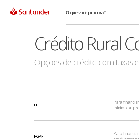
O que você procura?
Crédito Rural C
Opções de crédito com taxas e 
Para financia
FEE
mínimo ou pre
Para financia
FGPP