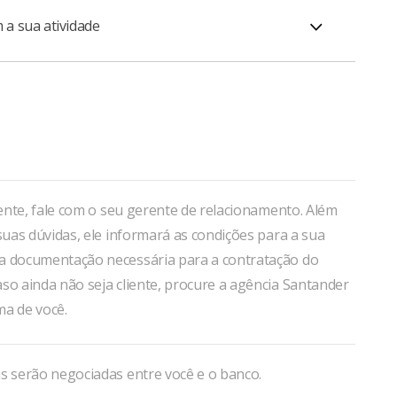
 a sua atividade
uitar o crédito, incluindo a carência de até seis
o Prazo mais 3,7% ao ano.
liente, fale com o seu gerente de relacionamento. Além
 suas dúvidas, ele informará as condições para a sua
a documentação necessária para a contratação do
so ainda não seja cliente, procure a agência Santander
ma de você.
s serão negociadas entre você e o banco.