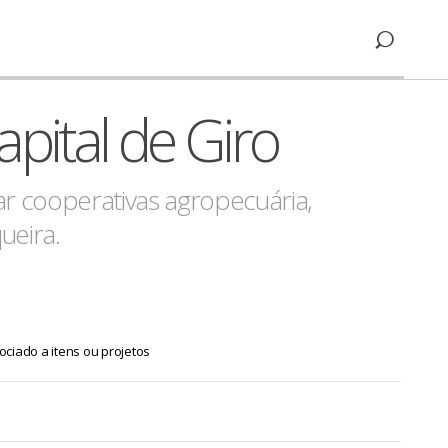
apital de Giro
r cooperativas agropecuária,
ueira.
ociado a itens ou projetos