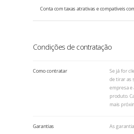
Conta com taxas atrativas e compatíveis com
Você pode ter prazos de até dois anos para q
meses para pagar a primeira parcela.
O financiamento tem Taxa de Juros de Long
Condições de contratação
Como contratar
Se já for c
de tirar as
empresa e 
produto. Ca
mais próxi
Garantias
As garantia