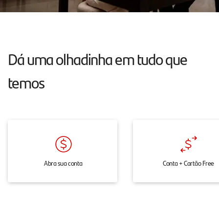
atendimento
24h
pelo
chat,
Dá uma olhadinha em tudo que
onde
temos
e
quando
você
precisar.
Abra sua conta
Conta + Cartão Free