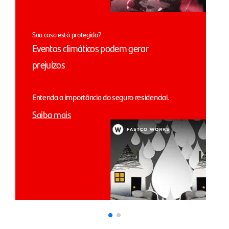
Sua casa está protegida?
Eventos climáticos podem gerar
prejuízos
Entenda a importância do seguro residencial.
Saiba mais