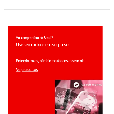
Vai comprar fora do Brasil?
Use seu cartão sem surpresas
Entenda taxas, câmbio e cuidados essenciais.
Veja as dicas