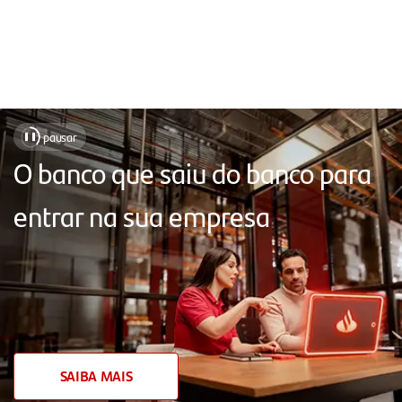
Soluções
pausar
❚❚
para
O banco que saiu do banco para
facilitar
entrar na sua empresa
o
seu
dia
a
dia,
com
SAIBA MAIS