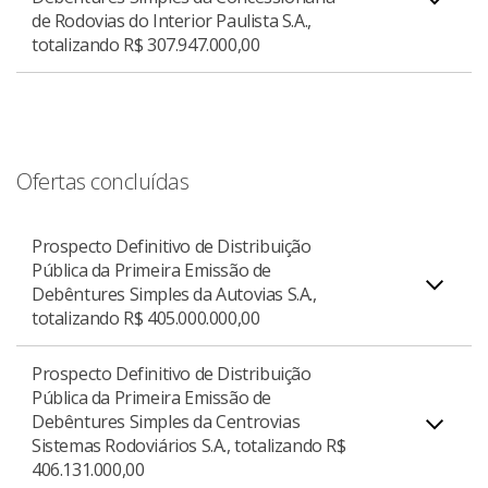
Prospecto Definitivo de Distribuição Pública da
de Rodovias do Interior Paulista S.A.,
Download do Anúncio de Início
PDF
Primeira Emissão de Debêntures Simples da
totalizando R$ 307.947.000,00
Vianorte S.A., totalizando R$ 253.776.000,00.
Prospecto Definitivo de Distribuição Pública da
Download do Prospecto Definitivo
PDF
Ofertas concluídas
Primeira Emissão de Debêntures Simples da
Concessionária de Rodovias do Interior Paulista
Prospecto Definitivo de Distribuição
S.A., totalizando R$ 307.947.000,00.
Pública da Primeira Emissão de
Debêntures Simples da Autovias S.A.,
totalizando R$ 405.000.000,00
Download do Prospecto Definitivo
PDF
Prospecto Definitivo de Distribuição
Pública da Primeira Emissão de
Debêntures Simples da Centrovias
Prospecto Definitivo de Distribuição Pública da
Sistemas Rodoviários S.A., totalizando R$
Primeira Emissão de Debêntures Simples da
406.131.000,00