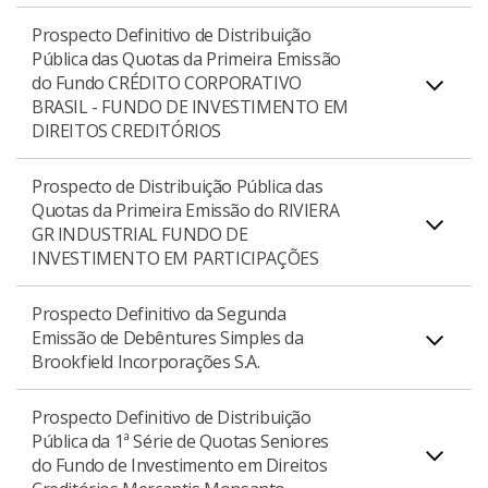
Concessionária de Rodovias do Interior Paulista
Prospecto Definitivo de Distribuição
S.A. - Intervias, totalizando R$ 250.000.000,00.
Pública das Quotas da Primeira Emissão
do Fundo CRÉDITO CORPORATIVO
Prospecto Preliminar de Distribuição Pública da
BRASIL - FUNDO DE INVESTIMENTO EM
Primeira Emissão de Debêntures Simples da
DIREITOS CREDITÓRIOS
Download do Prospecto Preliminar
PDF
Vianorte S.A., totalizando R$ 200.000.000,00.
Prospecto de Distribuição Pública das
Quotas da Primeira Emissão do RIVIERA
GR INDUSTRIAL FUNDO DE
Prospecto Definitivo de Distribuição Pública das
Download do Prospecto Preliminar
PDF
INVESTIMENTO EM PARTICIPAÇÕES
Quotas da Primeira Emissão do Fundo Crédito
Corporativo Brasil - Fundo de Investimento em
Prospecto Definitivo da Segunda
Direitos Creditórios, totalizando o valor de até
Emissão de Debêntures Simples da
Brookfield Incorporações S.A.
R$2.880.000.000,00 (dois bilhões oitocentos e
oitenta milhões de reais).
Prospecto Definitivo de Distribuição
Pública da 1ª Série de Quotas Seniores
do Fundo de Investimento em Direitos
Prospecto Definitivo de Distribuição Pública da