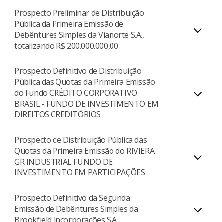
Prospecto Preliminar de Distribuição
Pública da Primeira Emissão de
Debêntures Simples da Vianorte S.A.,
Download do Prospecto Preliminar
PDF
Download do Prospecto Preliminar
PDF
totalizando R$ 200.000.000,00
Prospecto Definitivo de Distribuição
Pública das Quotas da Primeira Emissão
do Fundo CRÉDITO CORPORATIVO
Prospecto Preliminar de Distribuição Pública da
BRASIL - FUNDO DE INVESTIMENTO EM
Primeira Emissão de Debêntures Simples da
DIREITOS CREDITÓRIOS
Vianorte S.A., totalizando R$ 200.000.000,00.
Prospecto de Distribuição Pública das
Quotas da Primeira Emissão do RIVIERA
GR INDUSTRIAL FUNDO DE
Prospecto Definitivo de Distribuição Pública das
Download do Prospecto Preliminar
PDF
INVESTIMENTO EM PARTICIPAÇÕES
Quotas da Primeira Emissão do Fundo Crédito
Corporativo Brasil - Fundo de Investimento em
Prospecto Definitivo da Segunda
Direitos Creditórios, totalizando o valor de até
Emissão de Debêntures Simples da
Brookfield Incorporações S.A.