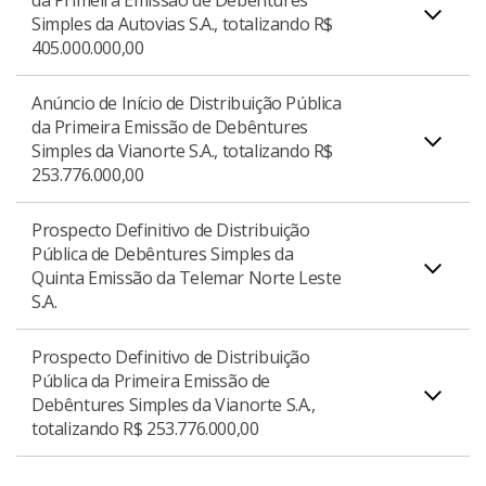
da Primeira Emissão de Debêntures
Simples da Autovias S.A., totalizando R$
Anúncio de Início de Distribuição Pública da
405.000.000,00
Primeira Emissão de Debêntures Simples da
Download do Anúncio de Início
PDF
Centrovias Sistemas Rodoviários S.A., totalizando
Anúncio de Início de Distribuição Pública
R$ 406.131.000,00.
da Primeira Emissão de Debêntures
Simples da Vianorte S.A., totalizando R$
Anúncio de Início de Distribuição Pública da
253.776.000,00
Primeira Emissão de Debêntures Simples da
Download do Anúncio de Início
PDF
Autovias S.A., totalizando R$ 405.000.000,00.
Prospecto Definitivo de Distribuição
Pública de Debêntures Simples da
Quinta Emissão da Telemar Norte Leste
Anúncio de Início de Distribuição Pública da
S.A.
Download do Anúncio de Início
PDF
Primeira Emissão de Debêntures Simples da
Vianorte S.A., totalizando R$ 253.776.000,00.
Prospecto Definitivo de Distribuição
Pública da Primeira Emissão de
Debêntures Simples da Vianorte S.A.,
Prospecto Definitivo de Distribuição Pública de
totalizando R$ 253.776.000,00
Download do Anúncio de Início
PDF
Debêntures Simples da Quinta Emissão da
Telemar Norte Leste S.A., totalizando R$