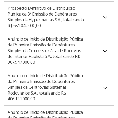
S.A., totalizando R$ 651.042.000,00.
Prospecto Definitivo de Distribuição
Pública da 3ª Emissão de Debêntures
Download do Anúncio de Encerramento
PDF
Simples da Hypermarcas S.A., totalizando
Prospecto Definitivo da Primeira Emissão e
R$ 651.042.000,00
Download do Prospecto Definitivo
PDF
Distribuição Pública de Debêntures Simples, Não
Conversíveis em Ações, da Espécie Subordinada, a
Anúncio de Início de Distribuição Pública
ser Convolada em Espécie com Garantia Real, em
da Primeira Emissão de Debêntures
Simples da Concessionária de Rodovias
Duas Séries, em Regime Misto de Garantia Firme e
Prospecto Definitivo de Distribuição Pública da 3ª
do Interior Paulista S.A., totalizando R$
Melhores Esforços, da Concessionária Rota das
Emissão de Debêntures Simples da Hypermarcas
307.947.000,00
Bandeiras S.A., totalizando R$ 1.100.000.000,00.
S.A., totalizando R$ 651.042.000,00.
Anúncio de Início de Distribuição Pública
da Primeira Emissão de Debêntures
Simples da Centrovias Sistemas
Download do Prospecto Definitivo
PDF
Anúncio de Início de Distribuição Pública da
Download do Prospecto Definitivo
PDF
Rodoviários S.A., totalizando R$
Primeira Emissão de Debêntures Simples da
406.131.000,00
Concessionária de Rodovias do Interior Paulista
S.A., totalizando R$ 307.947.000,00.
Anúncio de Início de Distribuição Pública