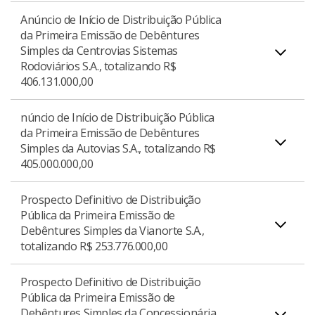
Anúncio de Início de Distribuição Pública
da Primeira Emissão de Debêntures
Simples da Centrovias Sistemas
Download do Prospecto Definitivo
PDF
Anúncio de Início de Distribuição Pública da
Download do Prospecto Definitivo
PDF
Rodoviários S.A., totalizando R$
Primeira Emissão de Debêntures Simples da
406.131.000,00
Concessionária de Rodovias do Interior Paulista
S.A., totalizando R$ 307.947.000,00.
núncio de Início de Distribuição Pública
da Primeira Emissão de Debêntures
Simples da Autovias S.A., totalizando R$
Anúncio de Início de Distribuição Pública da
405.000.000,00
Primeira Emissão de Debêntures Simples da
Download do Anúncio de Início
PDF
Centrovias Sistemas Rodoviários S.A., totalizando
Prospecto Definitivo de Distribuição
R$ 406.131.000,00.
Pública da Primeira Emissão de
Debêntures Simples da Vianorte S.A.,
Anúncio de Início de Distribuição Pública da
totalizando R$ 253.776.000,00
Primeira Emissão de Debêntures Simples da
Download do Anúncio de Início
PDF
Autovias S.A., totalizando R$ 405.000.000,00.
Prospecto Definitivo de Distribuição
Pública da Primeira Emissão de
Debêntures Simples da Concessionária