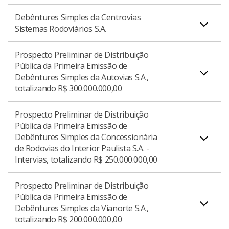
Autovias S.A., totalizando R$ 405.000.000,00.
Debêntures Simples da Centrovias
Sistemas Rodoviários S.A.
Prospecto Definitivo de Distribuição Pública da
Donwload do Prospecto Definitivo
PDF
Prospecto Preliminar de Distribuição
Primeira Emissão de Debêntures Simples da
Pública da Primeira Emissão de
Centrovias Sistemas Rodoviários S.A., totalizando
Debêntures Simples da Autovias S.A.,
Prospecto Preliminar de Distribuição Pública da
R$ 406.131.000,00.
totalizando R$ 300.000.000,00
Primeira Emissão de Debêntures Simples da
Centrovias Sistemas Rodoviários S.A., totalizando
Prospecto Preliminar de Distribuição
R$ 350.000.000,00.
Pública da Primeira Emissão de
Download do Prospecto Definitivo
PDF
Debêntures Simples da Concessionária
Prospecto Preliminar de Distribuição Pública da
de Rodovias do Interior Paulista S.A. -
Primeira Emissão de Debêntures Simples da
Intervias, totalizando R$ 250.000.000,00
Download do Prospecto Preliminar
PDF
Autovias S.A., totalizando R$ 300.000.000,00.
Prospecto Preliminar de Distribuição
Pública da Primeira Emissão de
Debêntures Simples da Vianorte S.A.,
Prospecto Preliminar de Distribuição Pública da
Download do Prospecto Preliminar
PDF
totalizando R$ 200.000.000,00
Primeira Emissão de Debêntures Simples da