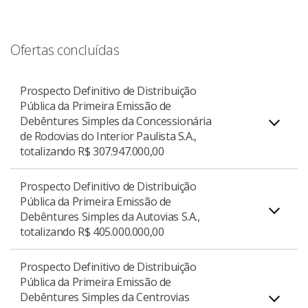
2.250.000.000,00 (dois bilhões, duzentos e
cinquenta milhões de reais).
Prospecto Definitivo de Distribuição Pública da
Ofertas concluídas
Primeira Emissão de Debêntures Simples da
Vianorte S.A., totalizando R$ 253.776.000,00.
Download do Prospecto Definitivo
Prospecto Definitivo de Distribuição
PDF
Pública da Primeira Emissão de
Debêntures Simples da Concessionária
Download do Prospecto Definitivo
PDF
de Rodovias do Interior Paulista S.A.,
totalizando R$ 307.947.000,00
Prospecto Definitivo de Distribuição
Pública da Primeira Emissão de
Debêntures Simples da Autovias S.A.,
Prospecto Definitivo de Distribuição Pública da
totalizando R$ 405.000.000,00
Primeira Emissão de Debêntures Simples da
Concessionária de Rodovias do Interior Paulista
Prospecto Definitivo de Distribuição
S.A., totalizando R$ 307.947.000,00.
Pública da Primeira Emissão de
Debêntures Simples da Centrovias
Prospecto Definitivo de Distribuição Pública da