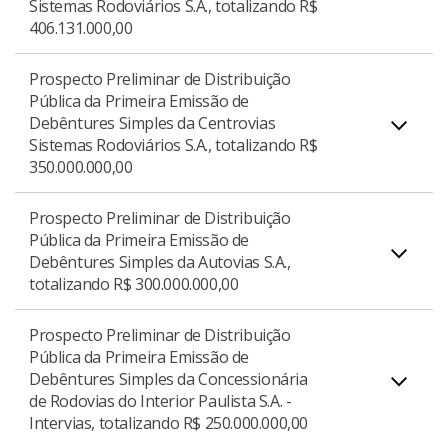
Sistemas Rodoviários S.A., totalizando R$
Primeira Emissão de Debêntures Simples da
406.131.000,00
Download do Prospecto Definitivo
PDF
Autovias S.A., totalizando R$ 405.000.000,00.
Prospecto Preliminar de Distribuição
Pública da Primeira Emissão de
Debêntures Simples da Centrovias
Prospecto Definitivo de Distribuição Pública da
Download do Prospecto Definitivo
PDF
Sistemas Rodoviários S.A., totalizando R$
Primeira Emissão de Debêntures Simples da
350.000.000,00
Centrovias Sistemas Rodoviários S.A., totalizando
R$ 406.131.000,00.
Prospecto Preliminar de Distribuição
Pública da Primeira Emissão de
Debêntures Simples da Autovias S.A.,
Prospecto Preliminar de Distribuição Pública da
totalizando R$ 300.000.000,00
Primeira Emissão de Debêntures Simples da
Download do Prospecto Definitivo
PDF
Centrovias Sistemas Rodoviários S.A., totalizando
Prospecto Preliminar de Distribuição
R$ 350.000.000,00.
Pública da Primeira Emissão de
Debêntures Simples da Concessionária
Prospecto Preliminar de Distribuição Pública da
de Rodovias do Interior Paulista S.A. -
Primeira Emissão de Debêntures Simples da
Intervias, totalizando R$ 250.000.000,00
Download do Prospecto Preliminar
PDF
Autovias S.A., totalizando R$ 300.000.000,00.