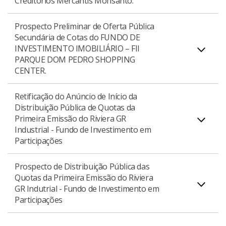
Creditórios Mercantis Monsanto.
Download do Prospecto Definitivo
PDF
Segunda Emissão de Debêntures Simples, Não
Conversíveis em Ações, da Espécie Quirografária,
Prospecto Preliminar de Oferta Pública
em Duas Séries da Brookfield Incorporações S.A.,
Secundária de Cotas do FUNDO DE
INVESTIMENTO IMOBILIÁRIO – FII
totalizando R$ 366.060.000,00 (trezentos e
Prospecto Definitivo de Distribuição Pública da 1ª
PARQUE DOM PEDRO SHOPPING
sessenta e seis milhões e sessenta mil reais).
Série de Quotas Seniores do Fundo de
CENTER.
Investimento em Direitos Creditórios Mercantis
Monsanto, totalizando o valor de
Retificação do Anúncio de Início da
Distribuição Pública de Quotas da
Download do Prospecto Definitivo
PDF
R$180.000.000,00 (cento e oitenta milhões de
Primeira Emissão do Riviera GR
Prospecto Preliminar de Oferta Pública
reais).
Industrial - Fundo de Investimento em
Secundária de Cotas do FUNDO DE
Participações
INVESTIMENTO IMOBILIÁRIO – FII PARQUE DOM
PEDRO SHOPPING CENTER, totalizando o valor de
Prospecto de Distribuição Pública das
Download do Prospecto
PDF
Quotas da Primeira Emissão do Riviera
R$100.000.000,00 (cem milhões de reais).
GR Indutrial - Fundo de Investimento em
Download da Retificação
PDF
Participações
Download do Prospecto Preliminar
PDF