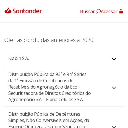
Buscar
Acessar
App Santander
App Santander Empresas
Ofertas concluídas anteriores a 2020
Klabin S.A.
Distribuição Pública da 93ª e 94ª Séries
da 1ª Emissão de Certificados de
Recebíveis do Agronegócio da Eco
Anúncio de Encerramento de Distribuição Pública
Securitizadora de Direitos Creditórios do
da 105ª Série da 1ª Emissão de Certificados de
Agronegócio S.A. - Fibria Celulose S.A.
Recebíveis do Agronegócio da Eco Securitizadora
de Direitos Creditórios do Agronegócio S.A. -
Distribuição Pública de Debêntures
Simples, Não Conversíveis em Ações, da
Klabin S.A.
Espécie Quirografária, em Série Única,