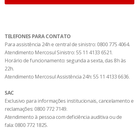
estações do ano (férias), ou então, em locais onde a
ocorrência de eventos climáticos (fortes chuvas)
aumente significativamente o número de sinistros a
seguradora disponibiliza Bate Pronto Móvel, Um
centro de atendimento itinerante, preparado para
TELEFONES PARA CONTATO
atender os segurados em caso de sinistro.
Para assistência 24h e central de sinistro: 0800 775 4064.
Atendimento Mercosul Sinistro: 55 11 4133 6521.
Horário de funcionamento: segunda a sexta, das 8h às
22h.
Atendimento Mercosul Assistência 24h: 55 11 4133 6636.
SAC
Exclusivo para informações institucionais, cancelamento e
reclamações: 0800 772 7149.
Atendimento à pessoa com deficiência auditiva ou de
fala: 0800 772 1825.