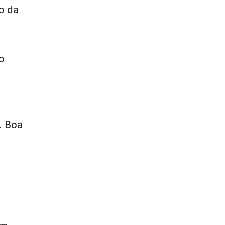
o da
o
. Boa