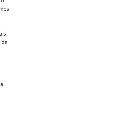
um
enos
ais,
m de
.
de