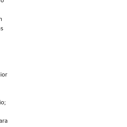
m
as
ior
io;
ara