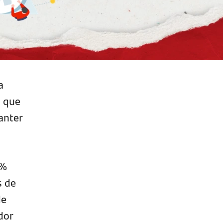
a
u que
anter
0%
s de
de
dor