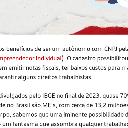
os benefícios de ser um autônomo com CNPJ pel
mpreendedor Individual
). O cadastro possibilito
m emitir notas fiscais, ter baixos custos para m
rantir alguns direitos trabalhistas.
ivulgados pelo IBGE no final de 2023, quase 7
e no Brasil são MEIs, com cerca de 13,2 milhõe
po, sabemos que uma iminente possibilidade 
 um fantasma que assombra qualquer trabalha