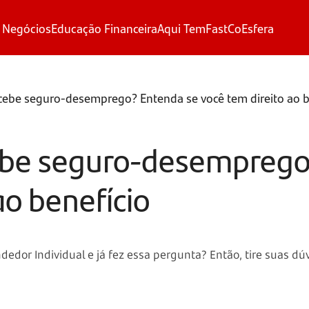
 Negócios
Educação Financeira
Aqui Tem
FastCo
Esfera
ebe seguro-desemprego? Entenda se você tem direito ao b
be seguro-desemprego
ao benefício
dor Individual e já fez essa pergunta? Então, tire suas dú