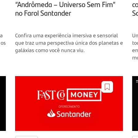
“Andrômeda – Universo Sem Fim”
c
no Farol Santander
S
ha
Confira uma experiência imersiva e sensorial
Um
 os
que traz uma perspectiva única dos planetas e
to
galáxias como você nunca viu.
em
mo