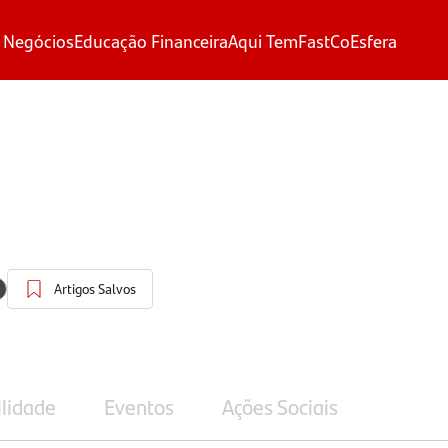
 Negócios
Educação Financeira
Aqui Tem
FastCo
Esfera
Artigos Salvos
ilidade
Eventos
Ações Sociais