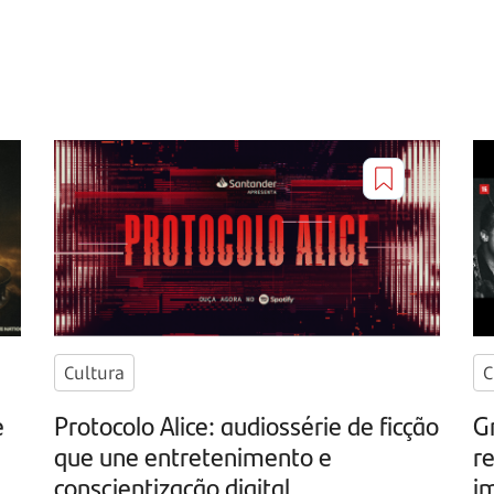
Cultura
C
e
Protocolo Alice: audiossérie de ficção
G
que une entretenimento e
r
conscientização digital
i