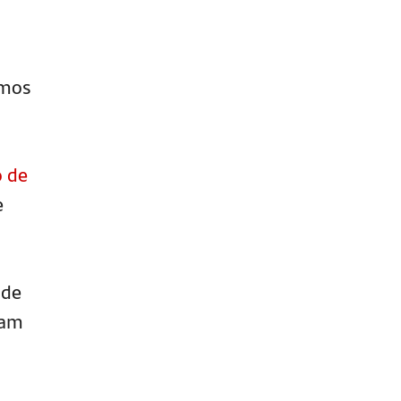
emos
o de
e
 de
ram