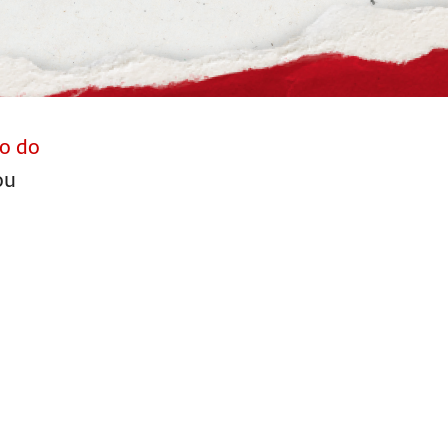
o do
ou