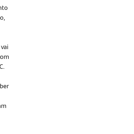
nto
ão,
vai
 com
C.
aber
xam