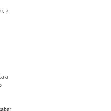
r, a
ta a
o
saber