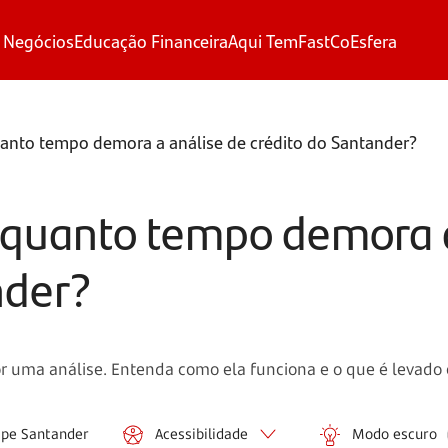
 Negócios
Educação Financeira
Aqui Tem
FastCo
Esfera
anto tempo demora a análise de crédito do Santander?
 quanto tempo demora a
nder?
r por uma análise. Entenda como ela funciona e o que é levad
ipe Santander
Acessibilidade
Modo escuro