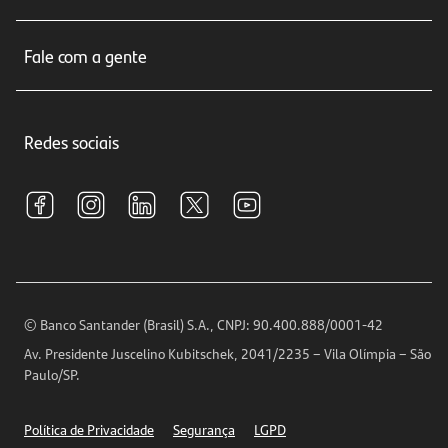
Cartões de crédito
Sobre nós
Seguros
Fale com a gente
Educação Financeira
Crédito e Financiamentos
Central de Atendimento
Trabalhe conosco
Investimentos
Redes sociais
Central de Renegociação
Sustentabilidade
Tarifas e pacotes de serviços
S.A.C
Relações com Investidores
Para sua Empresa
Ouvidoria
Imprensa
Encontre nossas agências
Análises Econômicas
Horários de Atendimento
© Banco Santander (Brasil) S.A., CNPJ: 90.400.888/0001-42
Definições de Cookies
Av. Presidente Juscelino Kubitschek, 2041/2235 – Vila Olímpia – São
Telefones
Paulo/SP.
Segurança
Política de Privacidade
Segurança
LGPD