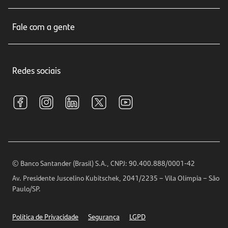
Cartões de crédito
Sobre nós
Seguros
Fale com a gente
Educação Financeira
Crédito e Financiamentos
Central de Atendimento
Trabalhe conosco
Investimentos
Redes sociais
Central de Renegociação
Sustentabilidade
Tarifas e pacotes de serviços
S.A.C
Relações com Investidores
Para sua Empresa
Ouvidoria
Imprensa
Encontre nossas agências
Análises Econômicas
Horários de Atendimento
© Banco Santander (Brasil) S.A., CNPJ: 90.400.888/0001-42
Definições de Cookies
Av. Presidente Juscelino Kubitschek, 2041/2235 – Vila Olímpia – São
Telefones
Paulo/SP.
Segurança
Política de Privacidade
Segurança
LGPD